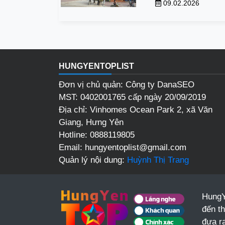
09.02.2026
HUNGYENTOPLIST
Đơn vị chủ quản: Công ty DanaSEO
MST: 0402001765 cấp ngày 20/09/2019
Địa chỉ:
Vinhomes Ocean Park 2, xã Văn
Giang, Hưng Yên
Hotline:
0888119805
Email:
hungyentoplist@gmail.com
Quản lý nội dung:
Huỳnh Thị Trang
HungY
đến t
đưa r