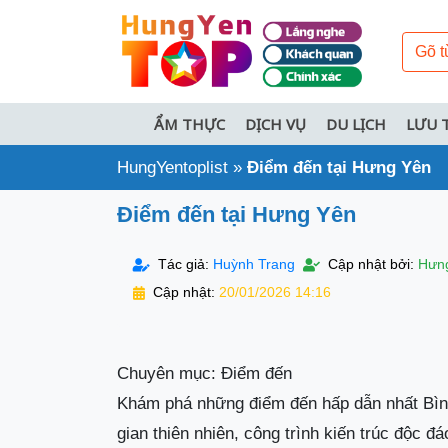
ẨM THỰC
DỊCH VỤ
DU LỊCH
LƯU 
HungYentoplist
»
Điểm đến tại Hưng Yên
Điểm đến tại Hưng Yên
Tác giả:
Huỳnh Trang
Cập nhật bởi:
Hưng
Cập nhật:
20/01/2026 14:16
Chuyên mục: Điểm đến
Khám phá những điểm đến hấp dẫn nhất Bìn
gian thiên nhiên, công trình kiến trúc độc đá