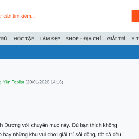
TRÚ
HỌC TẬP
LÀM ĐẸP
SHOP – ĐỊA CHỈ
GIẢI TRÍ
Y 
 Yên Toplist
(20/01/2026 14:16)
h Dương với chuyên mục này. Dù bạn thích không
o hay những khu vui chơi giải trí sôi động, tất cả đều