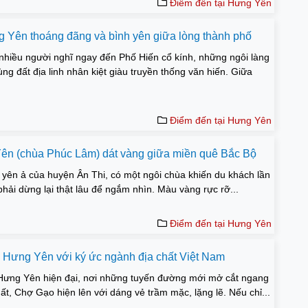
Điểm đến tại Hưng Yên
 Yên thoáng đãng và bình yên giữa lòng thành phố
hiều người nghĩ ngay đến Phố Hiến cổ kính, những ngôi làng
g đất địa linh nhân kiệt giàu truyền thống văn hiến. Giữa
Điểm đến tại Hưng Yên
n​ (chùa Phúc Lâm) dát vàng giữa miền quê Bắc Bộ
yên ả của huyện Ân Thi, có một ngôi chùa khiến du khách lần
phải dừng lại thật lâu để ngắm nhìn. Màu vàng rực rỡ...
Điểm đến tại Hưng Yên
Hưng Yên với ký ức ngành địa chất Việt Nam
Hưng Yên hiện đại, nơi những tuyến đường mới mở cắt ngang
t, Chợ Gạo hiện lên với dáng vẻ trầm mặc, lặng lẽ. Nếu chỉ...