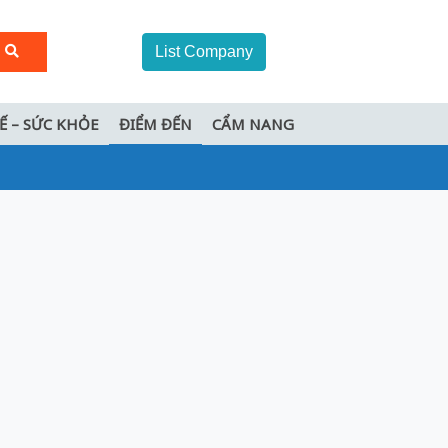
List Company
TẾ – SỨC KHỎE
ĐIỂM ĐẾN
CẨM NANG