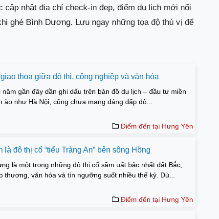
c cập nhật địa chỉ check-in đẹp, điểm du lịch mới nổi
khi ghé Bình Dương. Lưu ngay những tọa độ thú vị để
iao thoa giữa đô thị, công nghiệp và văn hóa
 năm gần đây dần ghi dấu trên bản đồ du lịch – đầu tư miền
n ào như Hà Nội, cũng chưa mang dáng dấp đô...
Điểm đến tại Hưng Yên
là đô thị cổ “tiểu Tràng An” bên sông Hồng
ng là một trong những đô thị cổ sầm uất bậc nhất đất Bắc,
ao thương, văn hóa và tín ngưỡng suốt nhiều thế kỷ. Dù...
Điểm đến tại Hưng Yên