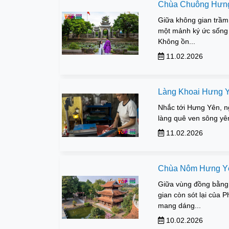
Chùa Chuông Hưng 
Giữa không gian trầ
một mảnh ký ức sống 
Không ồn...
11.02.2026
Làng Khoai Hưng Yê
Nhắc tới Hưng Yên, n
làng quê ven sông yên 
11.02.2026
Chùa Nôm Hưng Yên
Giữa vùng đồng bằng 
gian còn sót lại của 
mang dáng...
10.02.2026