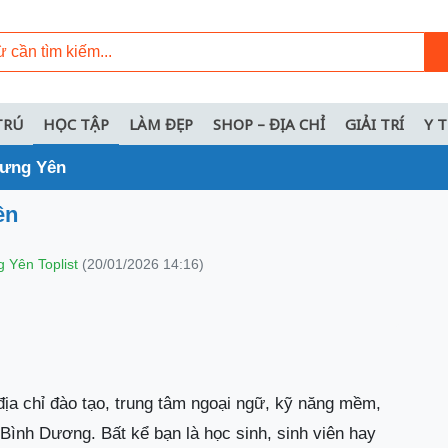
TRÚ
HỌC TẬP
LÀM ĐẸP
SHOP – ĐỊA CHỈ
GIẢI TRÍ
Y 
Hưng Yên
ên
 Yên Toplist
(20/01/2026 14:16)
địa chỉ đào tạo, trung tâm ngoại ngữ, kỹ năng mềm,
 Bình Dương. Bất kể bạn là học sinh, sinh viên hay