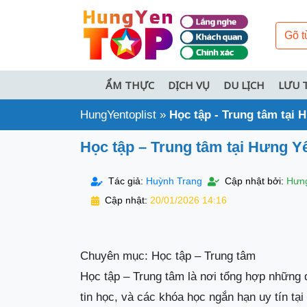
ẨM THỰC
DỊCH VỤ
DU LỊCH
LƯU 
HungYentoplist
»
Học tập - Trung tâm tại 
Học tập – Trung tâm tại Hưng Y
Tác giả:
Huỳnh Trang
Cập nhật bởi:
Hưng
Cập nhật:
20/01/2026 14:16
Chuyên mục: Học tập – Trung tâm
Học tập – Trung tâm là nơi tổng hợp những 
tin học, và các khóa học ngắn hạn uy tín tại