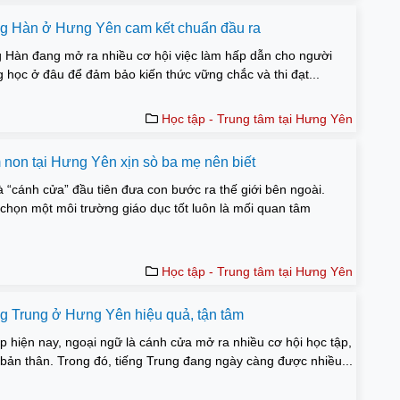
ếng Hàn ở Hưng Yên cam kết chuẩn đầu ra
ng Hàn đang mở ra nhiều cơ hội việc làm hấp dẫn cho người
học ở đâu để đảm bảo kiến thức vững chắc và thi đạt...
Học tập - Trung tâm tại Hưng Yên
non tại Hưng Yên xịn sò ba mẹ nên biết
“cánh cửa” đầu tiên đưa con bước ra thế giới bên ngoài.
a chọn một môi trường giáo dục tốt luôn là mối quan tâm
Học tập - Trung tâm tại Hưng Yên
ếng Trung ở Hưng Yên hiệu quả, tận tâm
ập hiện nay, ngoại ngữ là cánh cửa mở ra nhiều cơ hội học tập,
n bản thân. Trong đó, tiếng Trung đang ngày càng được nhiều...