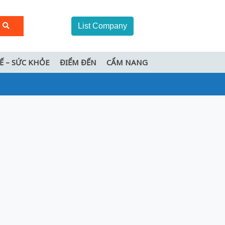
List Company
TẾ – SỨC KHỎE
ĐIỂM ĐẾN
CẨM NANG