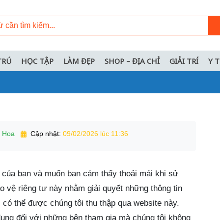
TRÚ
HỌC TẬP
LÀM ĐẸP
SHOP – ĐỊA CHỈ
GIẢI TRÍ
Y 
 Hoa
Cập nhật:
09/02/2026 lúc 11:36
ư của bạn và muốn bạn cảm thấy thoải mái khi sử
o vệ riêng tư này nhằm giải quyết những thông tin
) có thể được chúng tôi thu thập qua website này.
dụng đối với những bên tham gia mà chúng tôi không