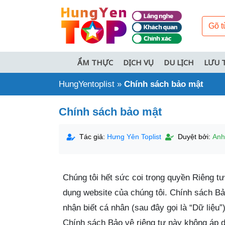
ẨM THỰC
DỊCH VỤ
DU LỊCH
LƯU 
HungYentoplist
»
Chính sách bảo mật
Chính sách bảo mật
Tác giả:
Hưng Yên Toplist
Duyệt bởi:
Anh
Chúng tôi hết sức coi trọng quyền Riêng t
dụng website của chúng tôi. Chính sách Bả
nhận biết cá nhân (sau đây gọi là “Dữ liệu”
Chính sách Bảo vệ riêng tư này không áp 