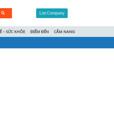
List Company
TẾ – SỨC KHỎE
ĐIỂM ĐẾN
CẨM NANG