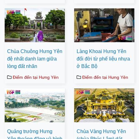
Chùa Chuông Hưng Yên
Làng Khoai Hưng Yên​
đệ nhất danh lam giữa
đổi đời từ phế liệu nhựa
lòng đất nhãn
ở Bắc Bộ
Điểm đến tại Hưng Yên
Điểm đến tại Hưng Yên
Quảng trường Hưng
Chùa Vàng Hưng Yên​
Yên thoáng đãng và bình
(chùa Phúc Lâm) dát