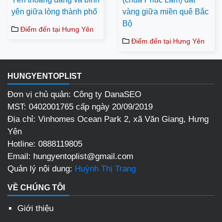
yên giữa lòng thành phố
vàng giữa miền quê Bắc
Bộ
Điểm đến tại Hưng Yên
Điểm đến tại Hưng Yên
HUNGYENTOPLIST
Đơn vị chủ quản: Công ty DanaSEO
MST: 0402001765 cấp ngày 20/09/2019
Địa chỉ:
Vinhomes Ocean Park 2, xã Văn Giang, Hưng
Yên
Hotline:
0888119805
Email:
hungyentoplist@gmail.com
Quản lý nội dung:
Huỳnh Thị Trang
VỀ CHÚNG TÔI
Giới thiệu