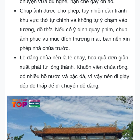
chuyện vừa đủ nghe, hạn chế gây ồn ào.
Chụp ảnh được cho phép, tuy nhiên cần tránh
khu vực thờ tự chính và không tự ý chạm vào
tượng, đồ thờ. Nếu có ý định quay phim, chụp
ảnh phục vụ mục đích thương mại, bạn nên xin
phép nhà chùa trước.
Lễ dâng chùa nên là lễ chay, hoa quả đơn giản,
xuất phát từ lòng thành. Khuôn viên chùa rộng,
có nhiều hồ nước và bậc đá, vì vậy nên đi giày
dép đế thấp để di chuyển dễ dàng.