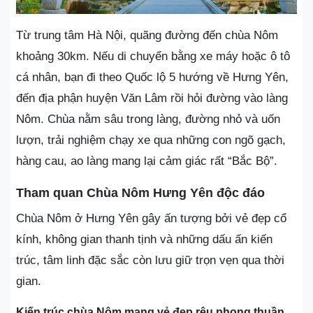
Từ trung tâm Hà Nội, quãng đường đến chùa Nôm
khoảng 30km. Nếu di chuyển bằng xe máy hoặc ô tô
cá nhân, bạn đi theo Quốc lộ 5 hướng về Hưng Yên,
đến địa phận huyện Văn Lâm rồi hỏi đường vào làng
Nôm. Chùa nằm sâu trong làng, đường nhỏ và uốn
lượn, trải nghiệm chạy xe qua những con ngõ gạch,
hàng cau, ao làng mang lại cảm giác rất “Bắc Bộ”.
Tham quan Chùa Nôm Hưng Yên độc đáo
Chùa Nôm ở Hưng Yên gây ấn tượng bởi vẻ đẹp cổ
kính, không gian thanh tịnh và những dấu ấn kiến
trúc, tâm linh đặc sắc còn lưu giữ trọn vẹn qua thời
gian.
Kiến trúc chùa Nôm mang vẻ đẹp rêu phong thuần