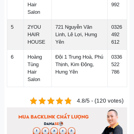
Hair
992
Salon
5
2YOU
721 Nguyễn Văn
0326
HAIR
Linh, Lê Lợi, Hưng
492
HOUSE
Yên
612
6
Hoàng
Đội 1 Trung Hoà, Phú
0336
Tùng
Thịnh, Kim Động,
522
Hair
Hưng Yên
786
Salon
4.8/5 - (120 votes)