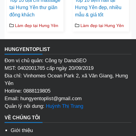
Top 10 địa chỉ massage
Top 10 tiệm nail tại
tại Hưng Yên thư giãn
Hưng Yên đẹp, nhiều
đông khách
mẫu & giá tốt
Làm đẹp tại Hưng Yên
Làm đẹp tại Hưng Yên
HUNGYENTOPLIST
Đơn vị chủ quản: Công ty DanaSEO
MST: 0402001765 cấp ngày 20/09/2019
Địa chỉ:
Vinhomes Ocean Park 2, xã Văn Giang, Hưng
Yên
Hotline:
0888119805
Email:
hungyentoplist@gmail.com
Quản lý nội dung:
Huỳnh Thị Trang
VỀ CHÚNG TÔI
Giới thiệu