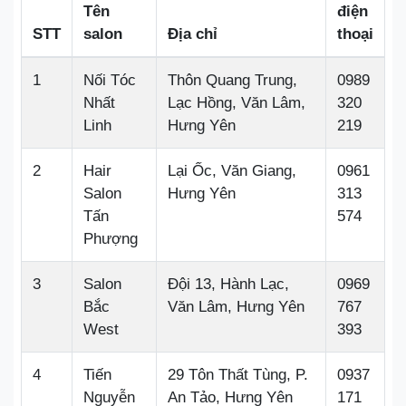
Tên
điện
STT
salon
Địa chỉ
thoại
1
Nối Tóc
Thôn Quang Trung,
0989
Nhất
Lạc Hồng, Văn Lâm,
320
Linh
Hưng Yên
219
2
Hair
Lại Ốc, Văn Giang,
0961
Salon
Hưng Yên
313
Tấn
574
Phượng
3
Salon
Đội 13, Hành Lạc,
0969
Bắc
Văn Lâm, Hưng Yên
767
West
393
4
Tiến
29 Tôn Thất Tùng, P.
0937
Nguyễn
An Tảo, Hưng Yên
171