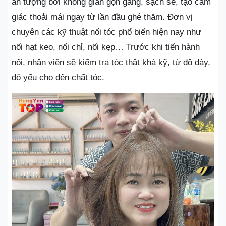
ấn tượng bởi không gian gọn gàng, sạch sẽ, tạo cảm
giác thoải mái ngay từ lần đầu ghé thăm. Đơn vị
chuyên các kỹ thuật nối tóc phổ biến hiện nay như
nối hạt keo, nối chỉ, nối kẹp… Trước khi tiến hành
nối, nhân viên sẽ kiểm tra tóc thật khá kỹ, từ độ dày,
độ yếu cho đến chất tóc.