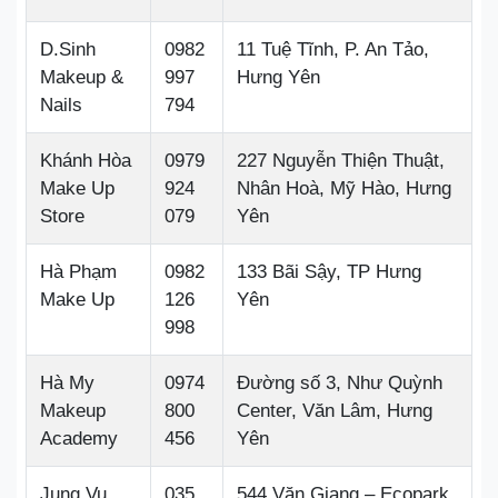
D.Sinh
0982
11 Tuệ Tĩnh, P. An Tảo,
Makeup &
997
Hưng Yên
Nails
794
Khánh Hòa
0979
227 Nguyễn Thiện Thuật,
Make Up
924
Nhân Hoà, Mỹ Hào, Hưng
Store
079
Yên
Hà Phạm
0982
133 Bãi Sậy, TP Hưng
Make Up
126
Yên
998
Hà My
0974
Đường số 3, Như Quỳnh
Makeup
800
Center, Văn Lâm, Hưng
Academy
456
Yên
Jung Vu
035
544 Văn Giang – Ecopark,