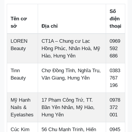
Số
Tên cơ
điện
sở
Địa chỉ
thoại
LOREN
CT1A – Chung cư Lạc
0969
Beauty
Hồng Phúc, Nhân Hoà, Mỹ
592
Hào, Hưng Yên
686
Tinn
Chợ Đồng Tỉnh, Nghĩa Trụ,
0383
Beauty
Văn Giang, Hưng Yên
767
196
Mỹ Hạnh
17 Phạm Công Trứ, TT.
0978
Nails &
Bần Yên Nhân, Mỹ Hào,
372
Eyelashes
Hưng Yên
001
Cúc Kim
56 Chu Mạnh Trinh, Hiến
0945