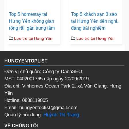
Top 5 homestay tại
Top 5 khách sạn 3 sao
Hưng Yên không gian
tại Hưng Yên tiện nghi,
rộng rãi, gần trung tâm
đáng trải nghiệm
Lưu trú tại Hưng Yên
Lưu trú tại Hưng Yên
HUNGYENTOPLIST
Đơn vị chủ quản: Công ty DanaSEO
MST: 0402001765 cấp ngày 20/09/2019
Địa chỉ:
Vinhomes Ocean Park 2, xã Văn Giang, Hưng
Yên
Hotline:
0888119805
Email:
hungyentoplist@gmail.com
Quản lý nội dung:
Huỳnh Thị Trang
VỀ CHÚNG TÔI