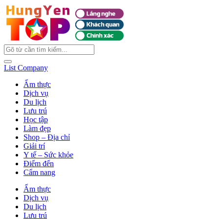
List Company
Ẩm thực
Dịch vụ
Du lịch
Lưu trú
Học tập
Làm đẹp
Shop – Địa chỉ
Giải trí
Y tế – Sức khỏe
Điểm đến
Cẩm nang
Ẩm thực
Dịch vụ
Du lịch
Lưu trú