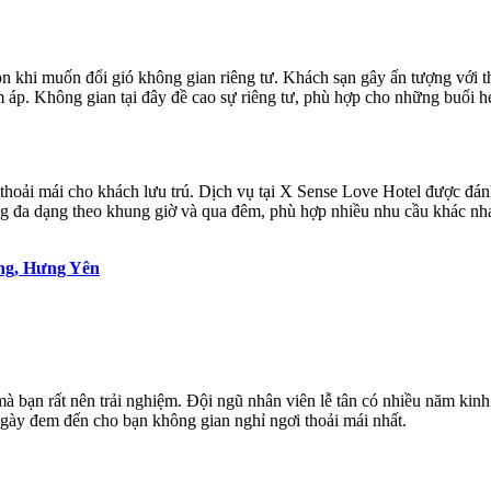
ọn khi muốn đổi gió không gian riêng tư. Khách sạn gây ấn tượng với 
 áp. Không gian tại đây đề cao sự riêng tư, phù hợp cho những buổi hẹ
ệm thoải mái cho khách lưu trú. Dịch vụ tại X Sense Love Hotel được đ
ng đa dạng theo khung giờ và qua đêm, phù hợp nhiều nhu cầu khác nh
ang, Hưng Yên
bạn rất nên trải nghiệm. Đội ngũ nhân viên lễ tân có nhiều năm kinh 
ngày đem đến cho bạn không gian nghỉ ngơi thoải mái nhất.