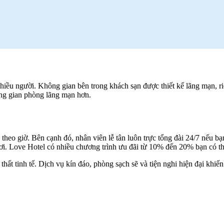
hiều người. Không gian bên trong khách sạn được thiết kế lãng mạn, r
hông gian phòng lãng mạn hơn.
 theo giờ. Bên cạnh đó, nhân viên lễ tân luôn trực tổng đài 24/7 nếu b
gơi. Love Hotel có nhiều chương trình ưu đãi từ 10% đến 20% bạn có t
hất tinh tế. Dịch vụ kín đáo, phòng sạch sẽ và tiện nghi hiện đại khiế