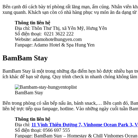
Bên cạnh đó cách bày trí phòng rất lãng mạn, ấm cúng. Nhân viên khá
xung quanh. Khách sạn còn có nhà hàng phục vụ món ăn đa dạng từ
Thông tin liên hệ
Địa chỉ: Thôn Thư Thị, xã Yên Mỹ, Hưng Yên
Số điện thoại: 0221 3622 222
Website: adamohotelhungyen.com
Fanpage: Adamo Hotel & Spa Hung Yen
BamBam Stay
BamBam Stay là một trong những địa điểm hẹn hò được nhiều bạn trẻ
ích khác để bạn sử dụng. Quy trình check in nhanh chóng không làm 
BamBam Stay
Bên trong phòng có sẵn bếp nấu ăn, bánh snack,… Bên cạnh đó, BamBa
liên hệ trực tiếp qua fanpage, hotline. Vào những ngày cuối tuần B
Thông tin liên hệ
Địa chỉ:
11 Vịnh Thiên Đường 7, Vinhome Ocean Park 3, 
Số điện thoại: 0566 697 555
Fanpage: BamBam Stay – Homestay & Chill Vinhomes Ocean 