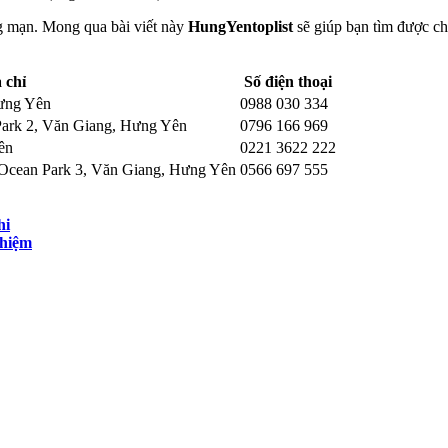
 mạn. Mong qua bài viết này
HungYentoplist
sẽ giúp bạn tìm được c
 chỉ
Số điện thoại
ưng Yên
0988 030 334
ark 2, Văn Giang, Hưng Yên
0796 166 969
ên
0221 3622 222
Ocean Park 3, Văn Giang, Hưng Yên
0566 697 555
hi
ghiệm