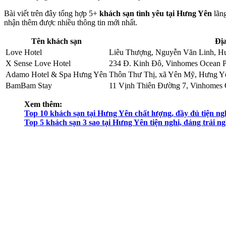
Bài viết trên đây tổng hợp 5+
khách sạn tình yêu tại Hưng Yên
lãng
nhận thêm được nhiều thông tin mới nhất.
Tên khách sạn
Địa
Love Hotel
Liêu Thượng, Nguyễn Văn Linh, H
X Sense Love Hotel
234 Đ. Kinh Đô, Vinhomes Ocean P
Adamo Hotel & Spa Hưng Yên
Thôn Thư Thị, xã Yên Mỹ, Hưng Y
BamBam Stay
11 Vịnh Thiên Đường 7, Vinhomes 
Xem thêm:
Top 10 khách sạn tại Hưng Yên chất lượng, đầy đủ tiện ng
Top 5 khách sạn 3 sao tại Hưng Yên tiện nghi, đáng trải n