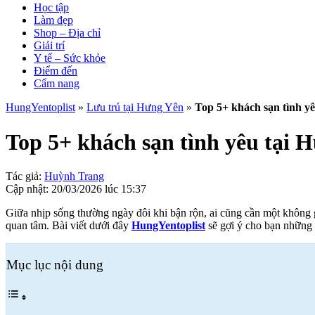
Học tập
Làm đẹp
Shop – Địa chỉ
Giải trí
Y tế – Sức khỏe
Điểm đến
Cẩm nang
HungYentoplist
»
Lưu trú tại Hưng Yên
»
Top 5+ khách sạn tình yê
Top 5+ khách sạn tình yêu tại 
Tác giả:
Huỳnh Trang
Cập nhật:
20/03/2026 lúc 15:37
Giữa nhịp sống thường ngày đôi khi bận rộn, ai cũng cần một không
quan tâm. Bài viết dưới đây
HungYentoplist
sẽ gợi ý cho bạn những k
Mục lục nội dung