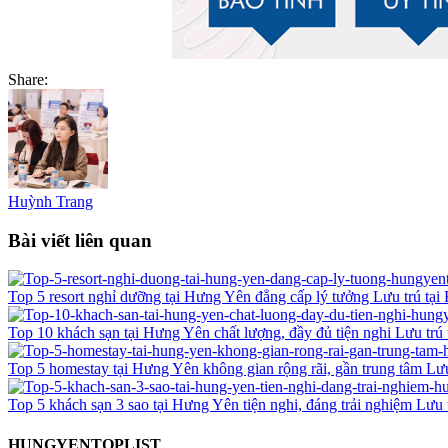
Share:
Huỳnh Trang
Bài viết liên quan
Top 5 resort nghỉ dưỡng tại Hưng Yên đẳng cấp lý tưởng
Lưu trú tạ
Top 10 khách sạn tại Hưng Yên chất lượng, đầy đủ tiện nghi
Lưu trú
Top 5 homestay tại Hưng Yên không gian rộng rãi, gần trung tâm
Lưu
Top 5 khách sạn 3 sao tại Hưng Yên tiện nghi, đáng trải nghiệm
Lưu 
HUNGYENTOPLIST