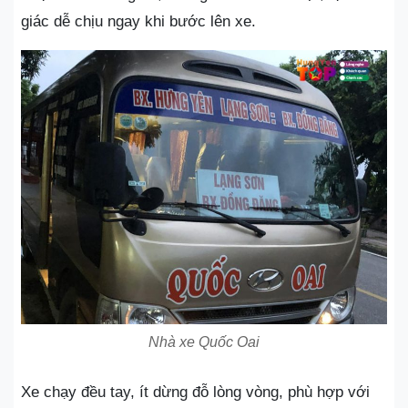
giác dễ chịu ngay khi bước lên xe.
Nhà xe Quốc Oai
Xe chạy đều tay, ít dừng đỗ lòng vòng, phù hợp với