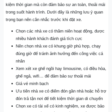
kiệm thời gian mà còn đảm bảo sự an toàn, thoải mái
trong suốt hành trình. Dưới đây là những lưu ý quan
trọng bạn nên cân nhắc trước khi đặt xe.
Chọn các nhà xe có thâm niên hoạt động, được
nhiều hành khách đánh giá tích cực
Nên chọn nhà xe có khung giờ phù hợp, chạy
đúng giờ để tránh ảnh hưởng đến công việc cá
nhân
Xem xét xe ghế ngồi hay limousine, có điều hòa,
ghế ngả, wifi… để đảm bảo sự thoải mái
Giá vé minh bạch
Ưu tiên nhà xe có điểm đón gần nhà hoặc hỗ trợ
đón trả tận nơi để tiết kiệm thời gian di chuyển
Chọn xe có tài xế có kinh nghiệm, xe được bảo