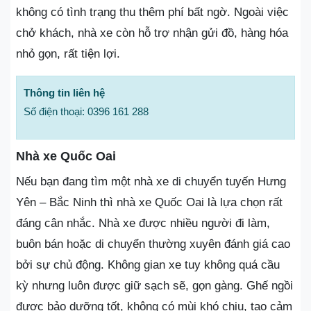
không có tình trạng thu thêm phí bất ngờ. Ngoài việc
chở khách, nhà xe còn hỗ trợ nhận gửi đồ, hàng hóa
nhỏ gọn, rất tiện lợi.
Thông tin liên hệ
Số điện thoại: 0396 161 288
Nhà xe Quốc Oai
Nếu bạn đang tìm một nhà xe di chuyển tuyến Hưng
Yên – Bắc Ninh thì nhà xe Quốc Oai là lựa chọn rất
đáng cân nhắc. Nhà xe được nhiều người đi làm,
buôn bán hoặc di chuyển thường xuyên đánh giá cao
bởi sự chủ động. Không gian xe tuy không quá cầu
kỳ nhưng luôn được giữ sạch sẽ, gọn gàng. Ghế ngồi
được bảo dưỡng tốt, không có mùi khó chịu, tạo cảm