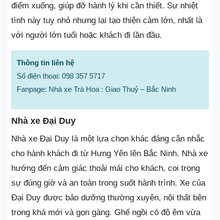
điểm xuống, giúp đỡ hành lý khi cần thiết. Sự nhiệt
tình này tuy nhỏ nhưng lại tạo thiện cảm lớn, nhất là
với người lớn tuổi hoặc khách đi lần đầu.
Thông tin liên hệ
Số điện thoại: 098 357 5717
Fanpage: Nhà xe Trà Hoa : Giao Thuỷ – Bắc Ninh
Nhà xe Đại Duy
Nhà xe Đại Duy là một lựa chọn khác đáng cân nhắc
cho hành khách đi từ Hưng Yên lên Bắc Ninh. Nhà xe
hướng đến cảm giác thoải mái cho khách, coi trọng
sự đúng giờ và an toàn trong suốt hành trình. Xe của
Đại Duy được bảo dưỡng thường xuyên, nội thất bên
trong khá mới và gọn gàng. Ghế ngồi có độ êm vừa