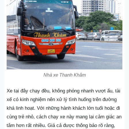
Nhà xe Thanh Khâm
Xe tại đây chạy đều, không phóng nhanh vượt ẩu, tài
xế có kinh nghiệm nên xử lý tình huống trên đường
khá linh hoạt. Với những hành khách lớn tuổi hoặc đi
cùng trẻ nhỏ, cách chạy xe này mang lại cảm giác an
tâm hơn rất nhiều. Giá cả được thông báo rõ ràng,