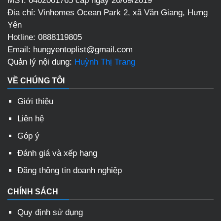
MST: 0402001765 cấp ngày 20/09/2019
Địa chỉ:
Vinhomes Ocean Park 2, xã Văn Giang, Hưng
Yên
Hotline:
0888119805
Email:
hungyentoplist@gmail.com
Quản lý nội dung:
Huỳnh Thị Trang
VỀ CHÚNG TÔI
Giới thiệu
Liên hệ
Góp ý
Đánh giá và xếp hạng
Đăng thông tin doanh nghiệp
CHÍNH SÁCH
Quy định sử dụng