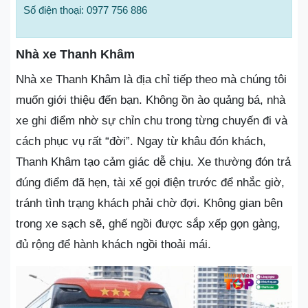
Số điện thoại: 0977 756 886
Nhà xe Thanh Khâm
Nhà xe Thanh Khâm là địa chỉ tiếp theo mà chúng tôi
muốn giới thiệu đến bạn. Không ồn ào quảng bá, nhà
xe ghi điểm nhờ sự chỉn chu trong từng chuyến đi và
cách phục vụ rất “đời”. Ngay từ khâu đón khách,
Thanh Khâm tạo cảm giác dễ chịu. Xe thường đón trả
đúng điểm đã hẹn, tài xế gọi điện trước để nhắc giờ,
tránh tình trạng khách phải chờ đợi. Không gian bên
trong xe sạch sẽ, ghế ngồi được sắp xếp gọn gàng,
đủ rộng để hành khách ngồi thoải mái.