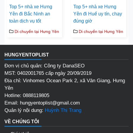
Top 5+ nhà xe Hưng
Top 5+ nhà xe Hưng
Yên đi Bắc Ninh an
Yên đi Huế uy tín, chạy
toàn dịch vụ tốt
đúng giờ
Di chuyển tại Hưng Yên
Di chuyển tại Hưng Yên
HUNGYENTOPLIST
Đơn vị chủ quản: Công ty DanaSEO
MST: 0402001765 cấp ngày 20/09/2019
Địa chỉ:
Vinhomes Ocean Park 2, xã Văn Giang, Hưng
Yên
Hotline:
0888119805
Email:
hungyentoplist@gmail.com
Quản lý nội dung:
Huỳnh Thị Trang
VỀ CHÚNG TÔI