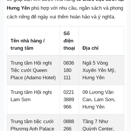
Hưng Yên
phù hợp với nhu cầu, ngân sách và phong
cách riêng để ngày vui thêm hoàn hảo và ý nghĩa.
Số
Tên nhà hàng /
điện
trung tâm
thoại
Địa chỉ
Trung tâm Hội nghị
0836
Ngã 5 Vòng
Tiệc cưới Queen
180
Xuyến Yên Mỹ,
Place (Adamo Hotel)
111
Hưng Yên
Trung tâm Hội nghị
0221
09 Lương Văn
Lam Sơn
3889
Can, Lam Sơn,
966
Hưng Yên
Trung tâm tiệc cưới
0888
Tầng 7 Như
Phương Anh Palace
266
Quỳnh Center,