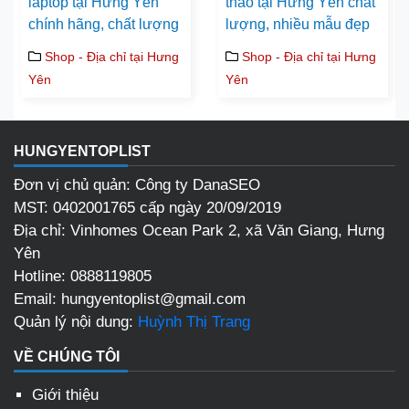
laptop tại Hưng Yên
thao tại Hưng Yên chất
chính hãng, chất lượng
lượng, nhiều mẫu đẹp
Shop - Địa chỉ tại Hưng
Shop - Địa chỉ tại Hưng
Yên
Yên
HUNGYENTOPLIST
Đơn vị chủ quản: Công ty DanaSEO
MST: 0402001765 cấp ngày 20/09/2019
Địa chỉ:
Vinhomes Ocean Park 2, xã Văn Giang, Hưng
Yên
Hotline:
0888119805
Email:
hungyentoplist@gmail.com
Quản lý nội dung:
Huỳnh Thị Trang
VỀ CHÚNG TÔI
Giới thiệu