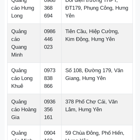
Quảng
0988
Đối diện trường THPT,
cáo Hưng
368
ĐT179, Phụng Công, Hưng
Long
694
Yên
Quảng
0986
Tiên Cầu, Hiệp Cường,
cáo
446
Kim Động, Hưng Yên
Quang
023
Minh
Quảng
0973
Số 108, Đường 179, Văn
cáo Long
838
Giang, Hưng Yên
Khuê
866
Quảng
0936
378 Phố Chợ Cái, Văn
cáo Hoàng
356
Lâm, Hưng Yên
Gia
161
Quảng
0904
59 Chùa Đông, Phố Hiến,