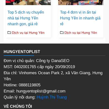
Top 5 dịch vụ chuyển
Top 4 đơn vị in ấn tại
nhà tại Hưng Yên
Hưng Yên in nhanh giá
nhanh gọn, giá rẻ
rẻ
Dịch vụ tại Hưng Yên
Dịch vụ tại Hưng Yên
HUNGYENTOPLIST
Đơn vị chủ quản: Công ty DanaSEO
MST: 0402001765 cấp ngày 20/09/2019
Địa chỉ:
Vinhomes Ocean Park 2, xã Văn Giang, Hưng
Yên
Hotline:
0888119805
Email:
hungyentoplist@gmail.com
Quản lý nội dung:
Huỳnh Thị Trang
VỀ CHÚNG TÔI