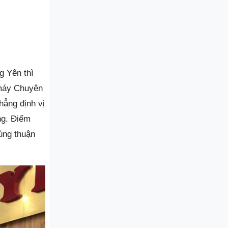
g Yên thì
 máy Chuyên
ẳng định vị
ng. Điểm
ùng thuận