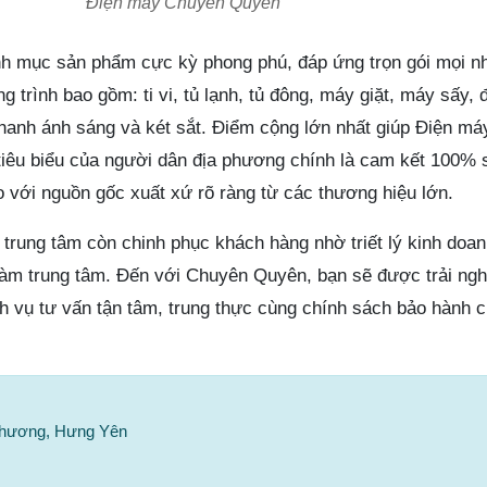
Điện máy Chuyên Quyên
 mục sản phẩm cực kỳ phong phú, đáp ứng trọn gói mọi n
ng trình bao gồm: ti vi, tủ lạnh, tủ đông, máy giặt, máy sấy, 
 thanh ánh sáng và két sắt. Điểm cộng lớn nhất giúp Điện m
tiêu biểu của người dân địa phương chính là cam kết 100%
 với nguồn gốc xuất xứ rõ ràng từ các thương hiệu lớn.
 trung tâm còn chinh phục khách hàng nhờ triết lý kinh doa
 làm trung tâm. Đến với Chuyên Quyên, bạn sẽ được trải ng
ch vụ tư vấn tận tâm, trung thực cùng chính sách bảo hành 
 Phương, Hưng Yên