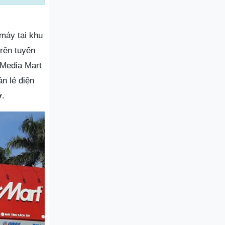
 máy tại khu
trên tuyến
 Media Mart
n lẻ điện
ở.