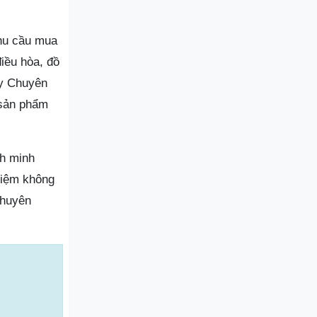
hu cầu mua
điều hòa, đồ
áy Chuyên
 sản phẩm
nh minh
hiệm không
chuyên