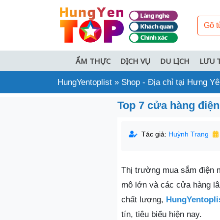
ẨM THỰC
DỊCH VỤ
DU LỊCH
LƯU 
HungYentoplist
»
Shop - Địa chỉ tại Hưng Y
Top 7 cửa hàng điện
Tác giả:
Huỳnh Trang
Thị trường mua sắm điện m
mô lớn và các cửa hàng lâ
chất lượng,
HungYentopli
tín, tiêu biểu hiện nay.