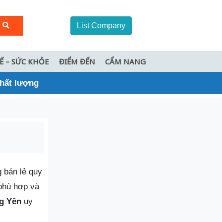
List Company
TẾ – SỨC KHỎE
ĐIỂM ĐẾN
CẨM NANG
chất lượng
 bán lẻ quy
phù hợp và
g Yên
uy