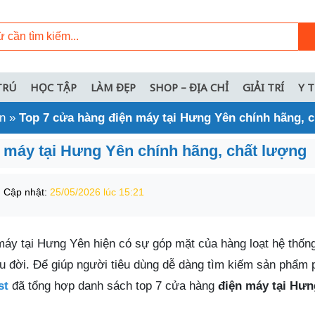
TRÚ
HỌC TẬP
LÀM ĐẸP
SHOP – ĐỊA CHỈ
GIẢI TRÍ
Y 
ên
»
Top 7 cửa hàng điện máy tại Hưng Yên chính hãng, 
 máy tại Hưng Yên chính hãng, chất lượng
Cập nhật:
25/05/2026 lúc 15:21
áy tại Hưng Yên hiện có sự góp mặt của hàng loạt hệ thống
u đời. Để giúp người tiêu dùng dễ dàng tìm kiếm sản phẩm 
st
đã tổng hợp danh sách top 7 cửa hàng
điện máy tại Hưn