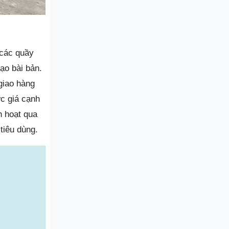
 các quầy
ạo bài bản.
 giao hàng
ức giá cạnh
h hoạt qua
tiêu dùng.