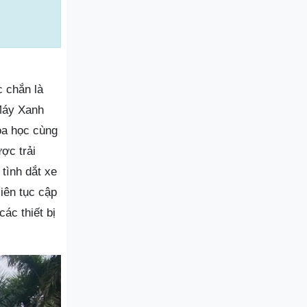
 chắn là
 Máy Xanh
oa học cùng
ợc trải
tình dắt xe
iên tục cập
ác thiết bị