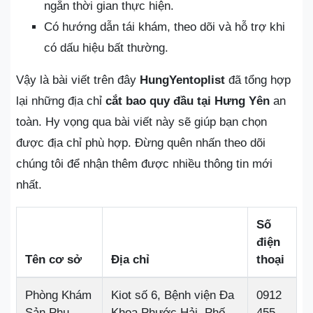
ngắn thời gian thực hiện.
Có hướng dẫn tái khám, theo dõi và hỗ trợ khi
có dấu hiệu bất thường.
Vậy là bài viết trên đây
HungYentoplist
đã tổng hợp
lại những địa chỉ
cắt bao quy đầu tại Hưng Yên
an
toàn. Hy vọng qua bài viết này sẽ giúp bạn chọn
được địa chỉ phù hợp. Đừng quên nhấn theo dõi
chúng tôi để nhận thêm được nhiều thông tin mới
nhất.
Số
điện
Tên cơ sở
Địa chỉ
thoại
Phòng Khám
Kiot số 6, Bệnh viện Đa
0912
Sản Phụ
Khoa Phước Hải, Phố
455