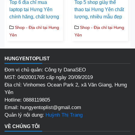
Top 6 địa chỉ mua
Top 5 shop giày thể
laptop tại Hưng Yên
thao tại Hưng Yên chất
chính hãng, chất lượng
lượng, nhiều mẫu đẹp
Shop - Địa chỉ tại Hưng
Shop - Địa chỉ tại Hưng
Yên
Yên
HUNGYENTOPLIST
Đơn vị chủ quản: Công ty DanaSEO
MST: 0402001765 cấp ngày 20/09/2019
Địa chỉ:
Vinhomes Ocean Park 2, xã Văn Giang, Hưng
Yên
Hotline:
0888119805
Email:
hungyentoplist@gmail.com
Quản lý nội dung:
Huỳnh Thị Trang
VỀ CHÚNG TÔI