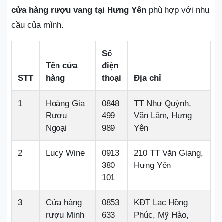
cửa hàng rượu vang tại Hưng Yên
phù hợp với nhu
cầu của mình.
Số
Tên cửa
điện
STT
hàng
thoại
Địa chỉ
1
Hoàng Gia
0848
TT Như Quỳnh,
Rượu
499
Văn Lâm, Hưng
Ngoại
989
Yên
2
Lucy Wine
0913
210 TT Văn Giang,
380
Hưng Yên
101
3
Cửa hàng
0853
KĐT Lạc Hồng
rượu Minh
633
Phúc, Mỹ Hào,