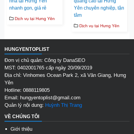
nhà tại Hưng Yên
quảng cáo tại Hưng
nhanh gọn, giá rẻ
Yên chuyên nghiệp, tận
tâm
Dịch vụ tại Hưng Yên
Dịch vụ tại Hưng Yên
HUNGYENTOPLIST
Đơn vị chủ quản: Công ty DanaSEO
MST: 0402001765 cấp ngày 20/09/2019
Địa chỉ:
Vinhomes Ocean Park 2, xã Văn Giang, Hưng
Yên
Hotline:
0888119805
Email:
hungyentoplist@gmail.com
Quản lý nội dung:
Huỳnh Thị Trang
VỀ CHÚNG TÔI
Giới thiệu