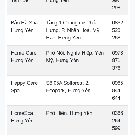
Tắm Bé
Hưng Yên
997
298
Bảo Hà Spa
Tầng 1 Chung cư Phúc
0862
Hưng Yên
Hưng, P. Nhân Hoà, Mỹ
523
Hào, Hưng Yên
268
Home Care
Phố Nối, Nghĩa Hiệp, Yên
0973
Hưng Yên
Mỹ, Hưng Yên
871
376
Happy Care
Số 05A Solforest 2,
0965
Spa
Ecopark, Hưng Yên
844
644
HomeSpa
Phố Hiến, Hưng Yên
0366
Hưng Yên
264
599