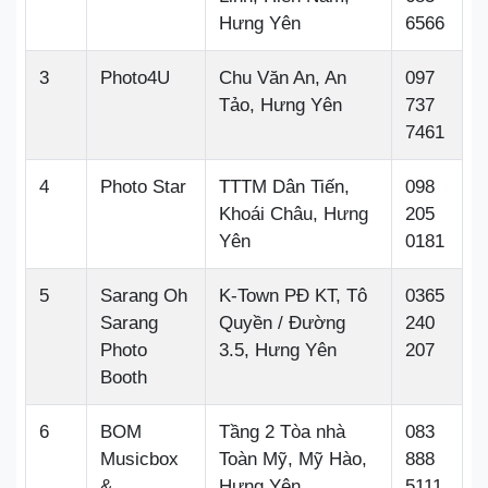
Hưng Yên
6566
3
Photo4U
Chu Văn An, An
097
Tảo, Hưng Yên
737
7461
4
Photo Star
TTTM Dân Tiến,
098
Khoái Châu, Hưng
205
Yên
0181
5
Sarang Oh
K-Town PĐ KT, Tô
0365
Sarang
Quyền / Đường
240
Photo
3.5, Hưng Yên
207
Booth
6
BOM
Tầng 2 Tòa nhà
083
Musicbox
Toàn Mỹ, Mỹ Hào,
888
&
Hưng Yên
5111