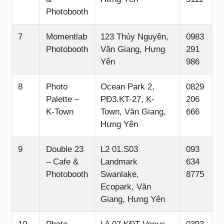
Photobooth
7
Momentlab
123 Thủy Nguyên,
0983
Photobooth
Văn Giang, Hưng
291
Yên
986
8
Photo
Ocean Park 2,
0829
Palette –
PĐ3.KT-27, K-
206
K-Town
Town, Văn Giang,
666
Hưng Yên
9
Double 23
L2 01.S03
093
– Cafe &
Landmark
634
Photobooth
Swanlake,
8775
Ecopark, Văn
Giang, Hưng Yên