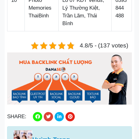
10
Photo
Lô 07 KĐT Venus,
0393
Memories
Lý Thường Kiệt,
844
ThaiBinh
Trần Lãm, Thái
488
Bình
4.8/5 - (137 votes)
SHARE: