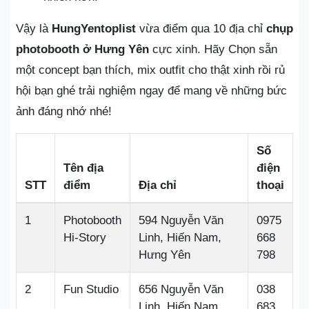
Vậy là
HungYentoplist
vừa điểm qua 10 địa chỉ
chụp
photobooth ở Hưng Yên
cực xinh. Hãy Chọn sẵn
một concept bạn thích, mix outfit cho thật xinh rồi rủ
hội bạn ghé trải nghiệm ngay để mang về những bức
ảnh đáng nhớ nhé!
Số
Tên địa
điện
STT
điểm
Địa chỉ
thoại
1
Photobooth
594 Nguyễn Văn
0975
Hi-Story
Linh, Hiến Nam,
668
Hưng Yên
798
2
Fun Studio
656 Nguyễn Văn
038
Linh, Hiến Nam,
683