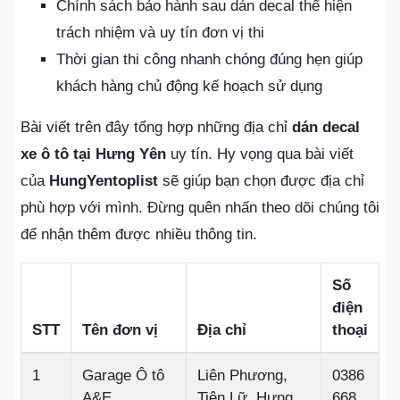
Chính sách bảo hành sau dán decal thể hiện
trách nhiệm và uy tín đơn vị thi
Thời gian thi công nhanh chóng đúng hẹn giúp
khách hàng chủ động kế hoạch sử dụng
Bài viết trên đây tổng hợp những địa chỉ
dán decal
xe ô tô tại Hưng Yên
uy tín. Hy vọng qua bài viết
của
HungYentoplist
sẽ giúp bạn chọn được địa chỉ
phù hợp với mình. Đừng quên nhấn theo dõi chúng tôi
để nhận thêm được nhiều thông tin.
Số
điện
STT
Tên đơn vị
Địa chỉ
thoại
1
Garage Ô tô
Liên Phương,
0386
A&E
Tiên Lữ, Hưng
668