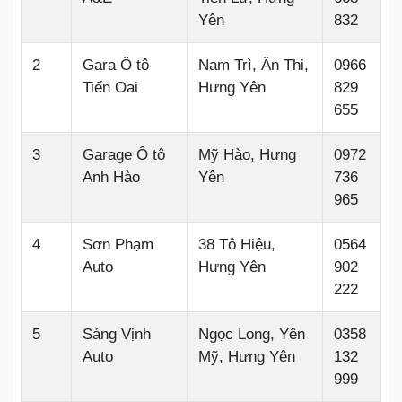
Yên
832
2
Gara Ô tô
Nam Trì, Ân Thi,
0966
Tiến Oai
Hưng Yên
829
655
3
Garage Ô tô
Mỹ Hào, Hưng
0972
Anh Hào
Yên
736
965
4
Sơn Phạm
38 Tô Hiệu,
0564
Auto
Hưng Yên
902
222
5
Sáng Vịnh
Ngọc Long, Yên
0358
Auto
Mỹ, Hưng Yên
132
999