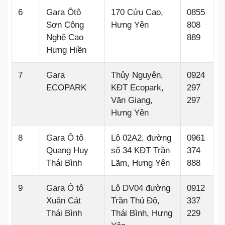
6
Gara Ôtô
170 Cửu Cao,
0855
Sơn Công
Hưng Yên
808
Nghệ Cao
889
Hưng Hiền
7
Gara
Thủy Nguyên,
0924
ECOPARK
KĐT Ecopark,
297
Văn Giang,
297
Hưng Yên
8
Gara Ô tô
Lô 02A2, đường
0961
Quang Huy
số 34 KĐT Trần
374
Thái Bình
Lãm, Hưng Yên
888
9
Gara Ô tô
Lô DV04 đường
0912
Xuân Cát
Trần Thủ Độ,
337
Thái Bình
Thái Bình, Hưng
229