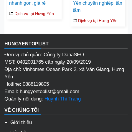
nhanh gọn, giá rẻ
Yên chuyên nghiệp, tận
tâm
Dịch vụ tại Hưng Yên
Dịch vụ tại Hưng Yên
HUNGYENTOPLIST
Đơn vị chủ quản: Công ty DanaSEO
MST: 0402001765 cấp ngày 20/09/2019
Địa chỉ:
Vinhomes Ocean Park 2, xã Văn Giang, Hưng
Yên
Hotline:
0888119805
Email:
hungyentoplist@gmail.com
Quản lý nội dung:
Huỳnh Thị Trang
VỀ CHÚNG TÔI
Giới thiệu