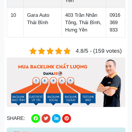
Yên
10
Gara Auto
403 Trần Nhân
0916
Thái Bình
Tông, Thái Bình,
369
Hưng Yên
933
4.8/5 - (159 votes)
SHARE: