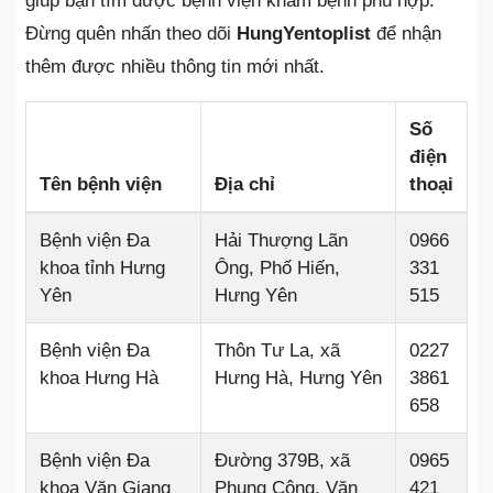
giúp bạn tìm được bệnh viện khám bệnh phù hợp.
Đừng quên nhấn theo dõi
HungYentoplist
để nhận
thêm được nhiều thông tin mới nhất.
Số
điện
Tên bệnh viện
Địa chỉ
thoại
Bệnh viện Đa
Hải Thượng Lãn
0966
khoa tỉnh Hưng
Ông, Phố Hiến,
331
Yên
Hưng Yên
515
Bệnh viện Đa
Thôn Tư La, xã
0227
khoa Hưng Hà
Hưng Hà, Hưng Yên
3861
658
Bệnh viện Đa
Đường 379B, xã
0965
khoa Văn Giang
Phụng Công, Văn
421